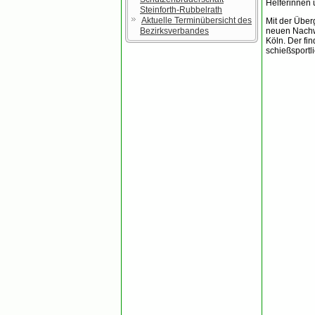
Helferinnen 
Steinforth-Rubbelrath
Aktuelle Terminübersicht des
Mit der Über
Bezirksverbandes
neuen Nachw
Köln. Der fi
schießsport