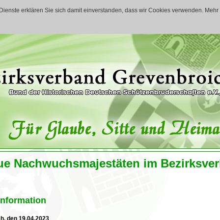
r Dienste erklären Sie sich damit einverstanden, dass wir Cookies verwenden. Mehr
and
Bruderschaften
Termine
Archiv
Download
ue Nachwuchsmajestäten im Bezirksve
Information
h, den 19.04.2023