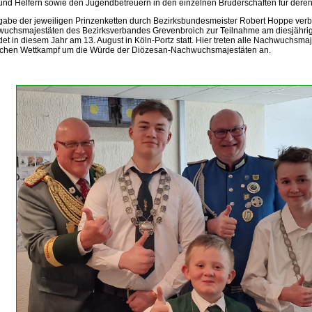
und Helfern sowie den Jugendbetreuern in den einzelnen Bruderschaften für deren ta
gabe der jeweiligen Prinzenketten durch Bezirksbundesmeister Robert Hoppe verba
uchsmajestäten des Bezirksverbandes Grevenbroich zur Teilnahme am diesjähr
ndet in diesem Jahr am 13. August in Köln-Portz statt. Hier treten alle Nachwuchs
lichen Wettkampf um die Würde der Diözesan-Nachwuchsmajestäten an.