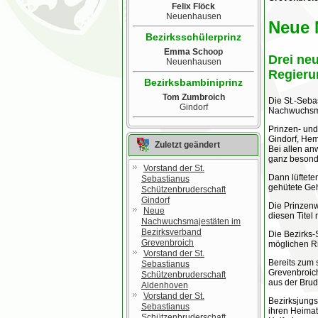
Felix Flöck
Neuenhausen
Neue 
Bezirksschülerprinz
Emma Schoop
Drei ne
Neuenhausen
Regieru
Bezirksbambiniprinz
Tom Zumbroich
Die St.-Seba
Gindorf
Nachwuchsma
Prinzen- und
Gindorf, He
Zuletzt geändert
Bei allen an
ganz besond
Vorstand der St.
Dann lüftete
Sebastianus
gehütete Ge
Schützenbruderschaft
Gindorf
Die Prinzenw
Neue
diesen Titel
Nachwuchsmajestäten im
Bezirksverband
Die Bezirks-
Grevenbroich
möglichen R
Vorstand der St.
Bereits zum 
Sebastianus
Grevenbroich
Schützenbruderschaft
aus der Bru
Aldenhoven
Vorstand der St.
Bezirksjungs
Sebastianus
ihren Heimat
Schützenbruderschaft