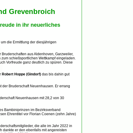
nd Grevenbroich
eude in ihr neuerliches
um die Ermittlung der diesjährigen
r Bruderschaften aus Aldenhoven, Garzweiler,
 zum schießsportlichen Wettkampf eingeladen.
ch Vorfreude ganz deutlich zu spüren. Diese
er
Robert Hoppe (Gindorf)
das bis dahin gut
nt der Bruderschaft Neuenhausen. Er errang
uderschaft Neuenhausen mit 28,2 von 30
 des Bambiniprinzen im Bezirksverband
esen Ehrentitel vor Florian Coenen (zehn Jahre)
rschaftsmitglieder, die alle im Jahr 2022 in
h dankte er den ebenfalls mit angereisten