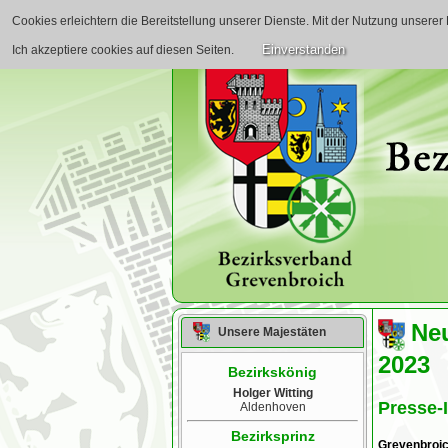
Cookies erleichtern die Bereitstellung unserer Dienste. Mit der Nutzung unsere
Start
Aktuelles
Bezirksverb
Einverstanden
Ich akzeptiere cookies auf diesen Seiten.
Ne
Unsere Majestäten
2023
Bezirkskönig
Holger Witting
Presse-
Aldenhoven
Bezirksprinz
Grevenbroic