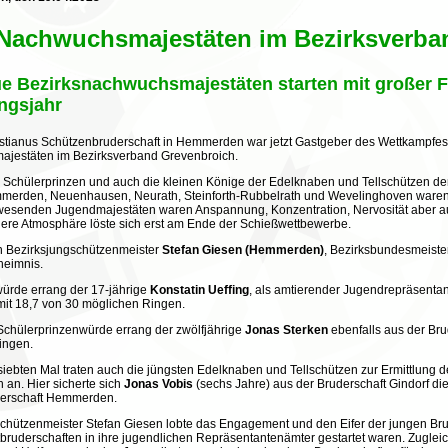
Nachwuchsmajestäten im Bezirksverba
ue Bezirksnachwuchsmajestäten starten mit großer Fr
ngsjahr
stianus Schützenbruderschaft in Hemmerden war jetzt Gastgeber des Wettkampfes 
jestäten im Bezirksverband Grevenbroich.
 Schülerprinzen und auch die kleinen Könige der Edelknaben und Tellschützen de
mmerden, Neuenhausen, Neurath, Steinforth-Rubbelrath und Wevelinghoven waren
wesenden Jugendmajestäten waren Anspannung, Konzentration, Nervosität aber au
ere Atmosphäre löste sich erst am Ende der Schießwettbewerbe.
n Bezirksjungschützenmeister
Stefan Giesen (Hemmerden)
, Bezirksbundesmeist
heimnis.
ürde errang der 17-jährige
Konstatin Ueffing
, als amtierender Jugendrepräsenta
 mit 18,7 von 30 möglichen Ringen.
Schülerprinzenwürde errang der zwölfjährige
Jonas Sterken
ebenfalls aus der Br
ingen.
siebten Mal traten auch die jüngsten Edelknaben und Tellschützen zur Ermittlung
 an. Hier sicherte sich
Jonas Vobis
(sechs Jahre) aus der Bruderschaft Gindorf di
derschaft Hemmerden.
chützenmeister Stefan Giesen lobte das Engagement und den Eifer der jungen Brude
bruderschaften in ihre jugendlichen Repräsentantenämter gestartet waren. Zugleic